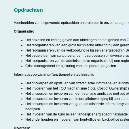
Opdrachten
Voorbeelden van uitgevoerde opdrachten en projecten in onze management
Organisatie:
Het opzetten en leiding geven aan afdelingen op het gebied van O
Het reorganiseren van een grote technische afdeling bij een gere
Het reorganiseren van de verkoopfunctie bij een energiebedrijf (B
Het begeleiden van cultuurveranderingsprocessen bij diverse orga
Het reorganiseren van de administratieve organisatie bij een regio
Crisismanagement ter bijsturing van ontspoorde projecten.
Informatievoorziening (functioneel en technisch):
Het ontwerpen en opstellen van strategische informatie- en automa
Het invoeren van het TCO mechanisme (Total Cost of Ownership) in
Het ontwerpen en invoeren van een real-time applicatie met betrek
Het ontwerpen en invoeren van informatiebeveiliging bij een landel
Het ontwerpen en invoeren van geautomatiseerde informatiesysteme
bedrijven.
Het invoeren van de €uro bij een landelijk energiebedrijf alsmed
Het onderhouden en invoeren van front-office en back-office syst
Diversen: