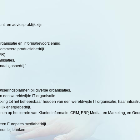
- en adviespraktijk zijn:
rganisatie en Informatievoorziening.
nommeerd productiebedrijf.
PR).
nisaties.
naal gasbedrijf.
tiseringsplannen bij diverse organisaties.
 een wereldwijde IT organisatie.
king tot het beheersbaar houden van een wereldwijde IT organisatie, haar infrastr
ijk energiebedrijf.
n op het terrein van Klanteninformatie, CRM, ERP, Media- en Marketing, en Geogr
e een Europees mediabedrijf.
emen bij banken.