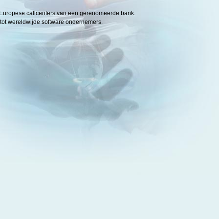
 Europese callcenters van een gerenomeerde bank.
 tot wereldwijde software ondernemers.